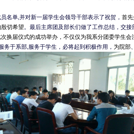
成员名单,并对新一届学生会
领导干部
表示了祝贺
，
首先
的殷切希望
。
最后主席团及部长们做了工作总结，交接
此次换届仪式的成功举办，不仅仅为我系分团委学生会
服务于
系部
,服务于学生，必将起到积极作用
，
为院部