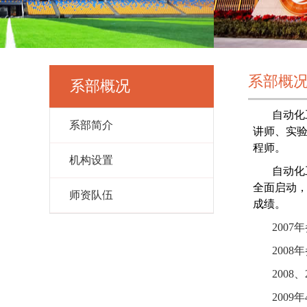
系部概
系部概况
自动化
系部简介
讲师、实
程师。
机构设置
自动化
全面启动，
师资队伍
成绩。
2007
年
2008
年
2008
、
2009
年