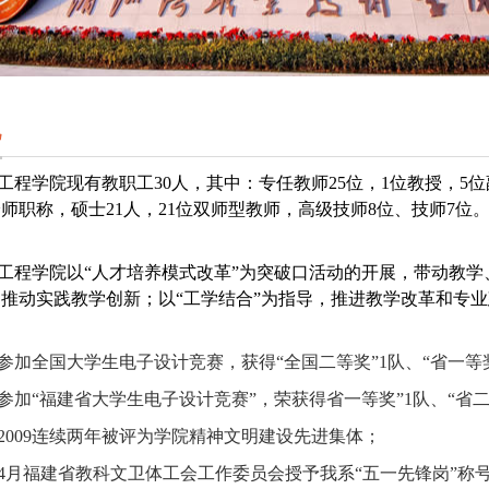
况
工程学院现有教职工30
人，其中：专任教师
25
位，1位教授，
5
位
验师职称，硕士
21
人，
21
位双师型教师，高级技师
8
位、技师
7
位
工程
学院
以“人才培养模式改革”为突破口活动的开展，带动教学
推动实践教学创新；以“工学结合”为指导，推进教学改革和专
参加全国大学生电子设计竞赛，获得“全国二等奖”1队、“省一等奖”
参加“福建省大学生电子设计竞赛”，荣获得省一等奖”1队、“省二等
2009连续两年被评为学院精神文明建设先进集体；
4月福建省教科文卫体工会工作委员会授予我系“五一先锋岗”称