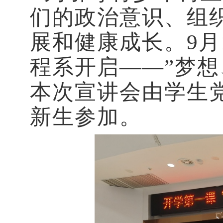
们的政治意识、组
展和健康成长。9月
程系开启——”梦
本次宣讲会由学生党
新生参加。